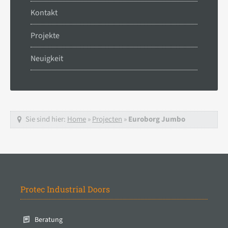
Kontakt
Projekte
Neuigkeit
Sie sind hier:
Home
»
Projecten
»
Euroborg Jumbo
Protec Industrial Doors
Beratung