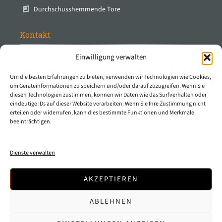
Durchschusshemmende Tore
Kontakt
Einwilligung verwalten
Protec Industrial Doors B.V.
Stuartweg 14
Um die besten Erfahrungen zu bieten, verwenden wir Technologien wie Cookies,
4131 NJ Vianen
um Geräteinformationen zu speichern und/oder darauf zuzugreifen. Wenn Sie
diesen Technologien zustimmen, können wir Daten wie das Surfverhalten oder
Die Niederlande
eindeutige IDs auf dieser Website verarbeiten. Wenn Sie Ihre Zustimmung nicht
erteilen oder widerrufen, kann dies bestimmte Funktionen und Merkmale
T
0031 347 - 32 50 50
beeinträchtigen.
E
info@protecindustrialdoors.com
E
sales@protecindustrialdoors.com
Dienste verwalten
Registration number
57369305
VAT number
NL8525.50.625.B01
AKZEPTIEREN
ABLEHNEN