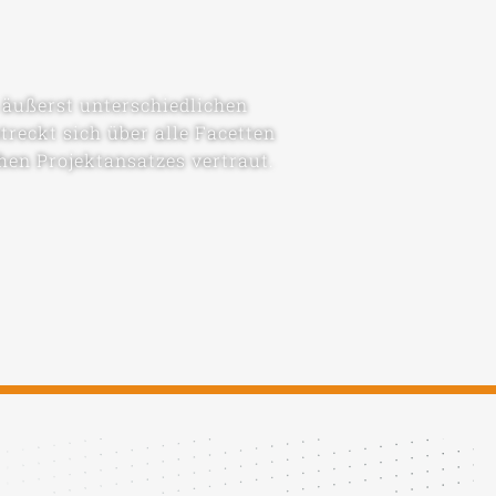
n äußerst unterschiedlichen
reckt sich über alle Facetten
hen Projektansatzes vertraut.