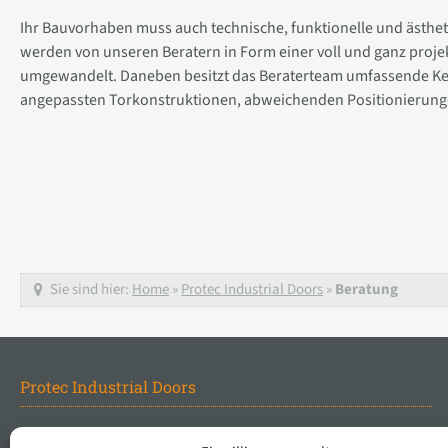
Ihr Bauvorhaben muss auch technische, funktionelle und ästhe
werden von unseren Beratern in Form einer voll und ganz pro
umgewandelt. Daneben besitzt das Beraterteam umfassende 
angepassten Torkonstruktionen, abweichenden Positionierung
Sie sind hier:
Home
»
Protec Industrial Doors
»
Beratung
Protec Industrial Doors
Beratung