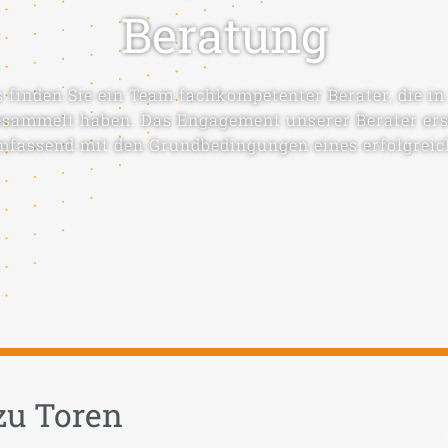
Beratung
s finden Sie ein Team fachkompetenter Berater, die i
sammelt haben. Das Engagement unserer Berater erst
 umfassend mit den Grundbedingungen eines erfolgreic
 zu Toren