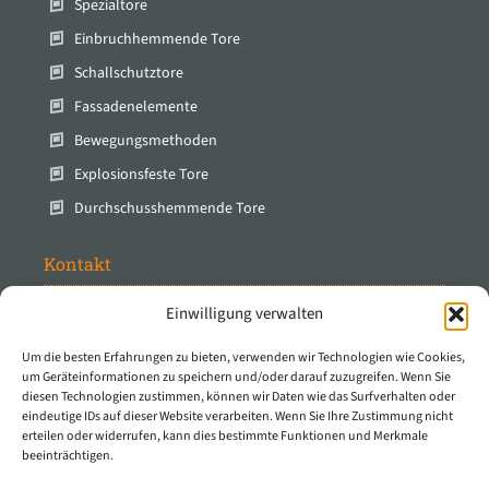
Spezialtore
Einbruchhemmende Tore
Schallschutztore
Fassadenelemente
Bewegungsmethoden
Explosionsfeste Tore
Durchschusshemmende Tore
Kontakt
Einwilligung verwalten
Protec Industrial Doors B.V.
Stuartweg 14
Um die besten Erfahrungen zu bieten, verwenden wir Technologien wie Cookies,
4131 NJ Vianen
um Geräteinformationen zu speichern und/oder darauf zuzugreifen. Wenn Sie
diesen Technologien zustimmen, können wir Daten wie das Surfverhalten oder
Die Niederlande
eindeutige IDs auf dieser Website verarbeiten. Wenn Sie Ihre Zustimmung nicht
erteilen oder widerrufen, kann dies bestimmte Funktionen und Merkmale
T
0031 347 - 32 50 50
beeinträchtigen.
E
info@protecindustrialdoors.com